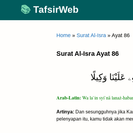
Skip
TafsirWeb
to
content
Home
»
Surat Al-Isra
»
Ayat 86
Surat Al-Isra Ayat 86
ِۦ عَلَيْنَا وَكِيلًا
Arab-Latin:
Wa la`in syi`nā lanaż-haban
Artinya:
Dan sesungguhnya jika Ka
pelenyapan itu, kamu tidak akan m