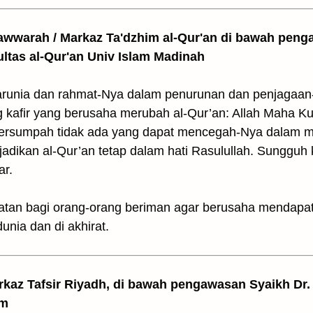
awwarah / Markaz Ta'dzhim al-Qur'an di bawah peng
ultas al-Qur'an Univ Islam Madinah
arunia dan rahmat-Nya dalam penurunan dan penjagaan-
g kafir yang berusaha merubah al-Qur’an: Allah Maha 
 bersumpah tidak ada yang dapat mencegah-Nya dalam me
adikan al-Qur’an tetap dalam hati Rasulullah. Sungguh k
ar.
gatan bagi orang-orang beriman agar berusaha mendapat
unia dan di akhirat.
arkaz Tafsir Riyadh, di bawah pengawasan Syaikh Dr. 
am