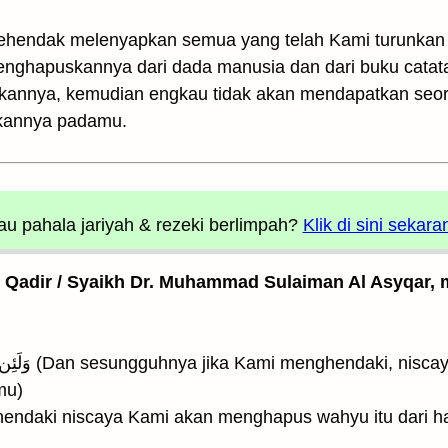
rkehendak melenyapkan semua yang telah Kami turunka
nghapuskannya dari dada manusia dan dari buku catata
annya, kemudian engkau tidak akan mendapatkan seo
kannya padamu.
u pahala jariyah
& rezeki berlimpah?
Klik di sini sekara
l Qadir / Syaikh Dr. Muhammad Sulaiman Al Asyqar, m
mu)
ndaki niscaya Kami akan menghapus wahyu itu dari hati