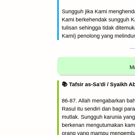
Sungguh jika Kami menghenda
Kami berkehendak sungguh Ka
tulisan sehingga tidak ditem
Kami} penolong yang melindu
Ma
📚 Tafsir as-Sa'di / Syaikh 
86-87. Allah mengabarkan ba
Rasul itu sendiri dan bagi pa
mutlak. Sungguh karunia yang 
berkenan mengutumakan kamu
orang yang mampu mengembal