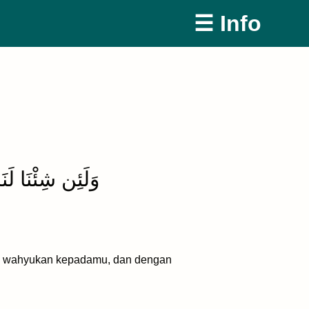
☰ Info
وَلَئِن شِئْنَا لَنَذْ
mi wahyukan kepadamu, dan dengan