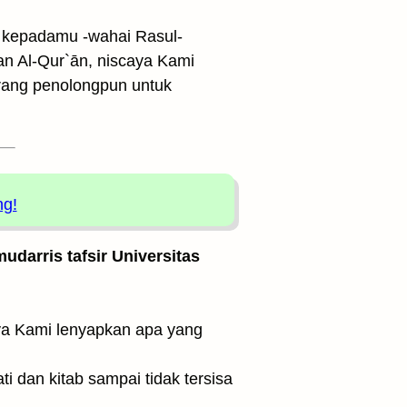
n kepadamu -wahai Rasul-
n Al-Qur`ān, niscaya Kami
rang penolongpun untuk
ng!
udarris tafsir Universitas
 dan kitab sampai tidak tersisa