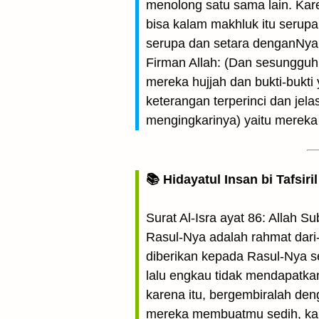
menolong satu sama lain. Ka
bisa kalam makhluk itu serup
serupa dan setara denganNya
Firman Allah: (Dan sesungguh
mereka hujjah dan bukti-bukt
keterangan terperinci dan jel
menging­karinya) yaitu merek
📚 Hidayatul Insan bi Tafsir
Surat Al-Isra ayat 86: Allah
Rasul-Nya adalah rahmat dar
diberikan kepada Rasul-Nya 
lalu engkau tidak mendapatka
karena itu, bergembiralah de
mereka membuatmu sedih, kar