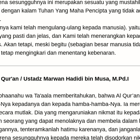
rena sesungguhnya ini merupakan sesuatu yang mustahi
a dengan kalam Tuhan Yang Maha Pencipta yang tidak ad
.
nya kami telah mengulang-ulang kepada manu­sia). yai
i yang pasti dan jelas, dan Kami telah menerangkan ke
as. Akan tetapi, meski begitu (sebagian besar manusia t
a tetap mengingkari dan menentang kebenaran.
il Qur'an / Ustadz Marwan Hadidi bin Musa, M.Pd.I
 Subhaanahu wa Ta'aala memberitahukan, bahwa Al Qur’
i-Nya kepadanya dan kepada hamba-hamba-Nya. Ia meru
secara mutlak. Dia yang mengaruniakan nikmat itu ke
n seorang yang dapat menolaknya dan membela dalam ha
ngannya, tenteramkanlah hatimu karenanya, dan janganl
ena sesungguhnya kepada mereka telah disodorkan nik