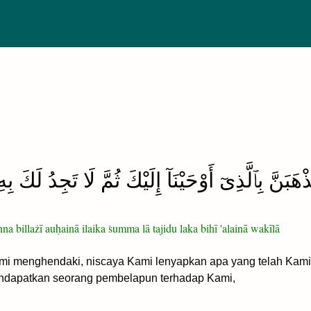
هَبَنَّ بِٱلَّذِىٓ أَوْحَيْنَآ إِلَيْكَ ثُمَّ لَا تَجِدُ لَكَ بِه
na billażī auḥainā ilaika ṡumma lā tajidu laka bihī 'alainā wakīlā
mi menghendaki, niscaya Kami lenyapkan apa yang telah Ka
endapatkan seorang pembelapun terhadap Kami,