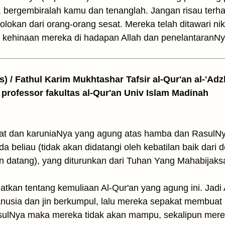
, bergembiralah kamu dan tenanglah. Jangan risau terha
okan dari orang-orang sesat. Mereka telah ditawari ni
 kehinaan mereka di hadapan Allah dan penelantaranN
as) / Fathul Karim Mukhtashar Tafsir al-Qur'an al-'Adz
 professor fakultas al-Qur'an Univ Islam Madinah
t dan karuniaNya yang agung atas hamba dan RasulNy
 beliau (tidak akan didatangi oleh kebatilan baik dari
n datang), yang diturunkan dari Tuhan Yang Mahabijaksa
tkan tentang kemuliaan Al-Qur'an yang agung ini. Jad
usia dan jin berkumpul, lalu mereka sepakat membuat 
sulNya maka mereka tidak akan mampu, sekalipun mer