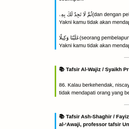
لَا تَجِدُ لَكَ بِهِۦ
Yakni kamu tidak akan mendap
عَلَيْنَا وَكِيلًا(seorang pe
Yakni kamu tidak akan menda
📚 Tafsir Al-Wajiz / Syaikh P
86. Kalau berkehendak, niscay
tidak mendapati orang yang b
📚 Tafsir Ash-Shaghir / Fayi
al-‘Awaji, professor tafsir 