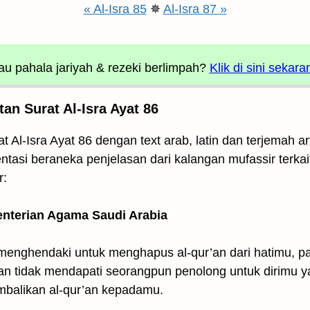
« Al-Isra 85
✵
Al-Isra 87 »
u pahala jariyah
& rezeki berlimpah?
Klik di sini sekara
an Surat Al-Isra Ayat 86
t Al-Isra Ayat 86 dengan text arab, latin dan terjemah 
entasi beraneka penjelasan dari kalangan mufassir terkai
r:
enterian Agama Saudi Arabia
enghendaki untuk menghapus al-qur’an dari hatimu, pa
an tidak mendapati seorangpun penolong untuk dirimu 
mbalikan al-qur’an kepadamu.