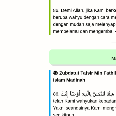
86. Demi Allah, jika Kami be
berupa wahyu dengan cara me
dengan mudah saja melenyapk
membelamu dan mengembali
Ma
📚 Zubdatut Tafsir Min Fathi
Islam Madinah
86. وَلَئِن شِئْنَا لَنَذْهَبَنَّ بِالَّذِىٓ أَوْحَيْنَآ إِلَيْكَ (Dan sesungguhnya jika Kami menghendaki, niscaya Kami lenyapkan apa yang
telah Kami wahyukan kepada
Yakni seandainya Kami menghe
sedikitpun.