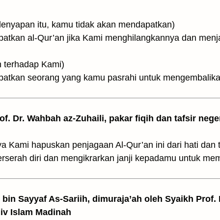
ثُمَّ (dan dengan pelenyapan itu, kamu tidak akan mendapatkan)
atkan al-Qur’an jika Kami menghilangkannya dan menj
mbelapun terhadap Kami)
patkan seorang yang kamu pasrahi untuk mengembalikan
rof. Dr. Wahbah az-Zuhaili, pakar fiqih dan tafsir nege
a Kami hapuskan penjagaan Al-Qur’an ini dari hati dan 
erserah diri dan mengikrarkan janji kepadamu untuk me
z bin Sayyaf As-Sariih, dimuraja’ah oleh Syaikh Prof.
Univ Islam Madinah