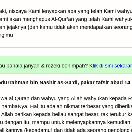
ki, niscaya Kami lenyapkan apa yang telah Kami wahy
mi akan menghapus Al-Qur’an yang telah Kami wahyuk
ukan jejaknya {dan kamu tidak akan mendapatkan seoran
ngimu
u pahala jariyah
& rezeki berlimpah?
Klik di sini sekara
Abdurrahman bin Nashir as-Sa'di, pakar tafsir abad 14
hwa al-Quran dan wahyu yang Allah wahyukan kepada R
ra hambaNya. Hal itu adalah nikmat terbesar yang diber
Allah berikan kepada beliau sangat besar, tak terukur 
 dengan itu, mampu untuk melenyapkannya kemudian e
likannya (kepadamu) dan tidak ada seorang penolong