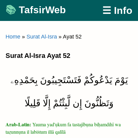
Skip
TafsirWeb
☰ Info
to
content
Home
»
Surat Al-Isra
»
Ayat 52
Surat Al-Isra Ayat 52
يَوْمَ يَدْعُوكُمْ فَتَسْتَجِيبُونَ بِحَمْدِهِۦ
وَتَظُنُّونَ إِن لَّبِثْتُمْ إِلَّا قَلِيلًا
Arab-Latin:
Yauma yad'ụkum fa tastajībụna biḥamdihī wa
taẓunnụna il labiṡtum illā qalīlā