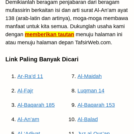
Demikianlah beragam penjabaran dari beragam
mufassirin berkaitan isi dan arti surat Al-An’am ayat
138 (arab-latin dan artinya), moga-moga membawa
manfaat untuk kita semua. Dukunglah usaha kami
dengan
memberikan tautan
menuju halaman ini
atau menuju halaman depan TafsirWeb.com.
Link Paling Banyak Dicari
Ar-Ra’d 11
Al-Maidah
Al-Fajr
Luqman 14
Al-Baqarah 185
Al-Baqarah 153
Al-An’am
Al-Balad
Al-‘Adiyat
Juz al-Qur’an