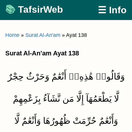
Skip
TafsirWeb
☰ Info
to
content
Home
»
Surat Al-An'am
»
Ayat 138
Surat Al-An’am Ayat 138
وَقَالُوا۟ هَٰذِهِۦٓ أَنْعَٰمٌ وَحَرْثٌ حِجْرٌ
لَّا يَطْعَمُهَآ إِلَّا مَن نَّشَآءُ بِزَعْمِهِمْ
وَأَنْعَٰمٌ حُرِّمَتْ ظُهُورُهَا وَأَنْعَٰمٌ لَّا