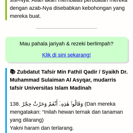
sisi-Nya. Allah akan membalas perbuatan mereka
dengan azab-Nya disebabkan kebohongan yang
mereka buat.
Mau pahala jariyah
& rezeki berlimpah?
Klik di sini sekarang!
📚 Zubdatut Tafsir Min Fathil Qadir / Syaikh Dr.
Muhammad Sulaiman Al Asyqar, mudarris
tafsir Universitas Islam Madinah
138. وَقَالُوا۟ هٰذِهِۦٓ أَنْعٰمٌ وَحَرْثٌ حِجْرٌ (Dan mereka
mengatakan: “Inilah hewan ternak dan tanaman
yang dilarang)
Yakni haram dan terlarang.