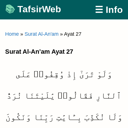
Skip
TafsirWeb
☰ Info
to
content
Home
»
Surat Al-An'am
»
Ayat 27
Surat Al-An’am Ayat 27
وَلَوْ تَرَىٰٓ إِذْ وُقِفُوا۟ عَلَى
ٱلنَّارِ فَقَالُوا۟ يَٰلَيْتَنَا نُرَدُّ
وَلَا نُكَذِّبَ بِـَٔايَٰتِ رَبِّنَا وَنَكُونَ