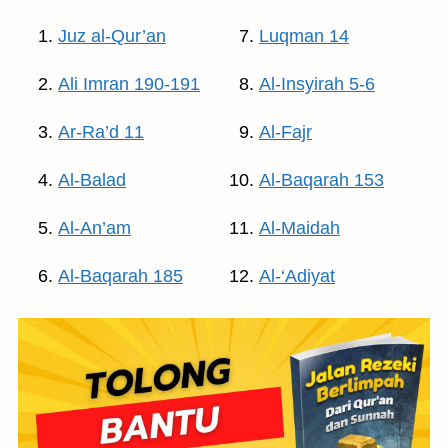
Juz al-Qur’an
Luqman 14
Ali Imran 190-191
Al-Insyirah 5-6
Ar-Ra’d 11
Al-Fajr
Al-Balad
Al-Baqarah 153
Al-An’am
Al-Maidah
Al-Baqarah 185
Al-‘Adiyat