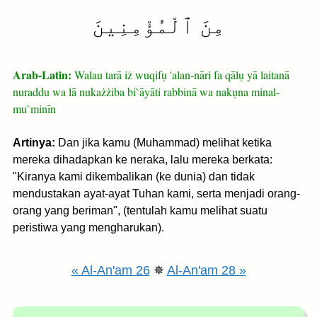
مِنَ ٱلْمُؤْمِنِينَ
Arab-Latin:
Walau tarā iż wuqifụ 'alan-nāri fa qālụ yā laitanā
nuraddu wa lā nukażżiba bi`āyāti rabbinā wa nakụna minal-
mu`minīn
Artinya:
Dan jika kamu (Muhammad) melihat ketika
mereka dihadapkan ke neraka, lalu mereka berkata:
"Kiranya kami dikembalikan (ke dunia) dan tidak
mendustakan ayat-ayat Tuhan kami, serta menjadi orang-
orang yang beriman", (tentulah kamu melihat suatu
peristiwa yang mengharukan).
« Al-An'am 26
✵
Al-An'am 28 »