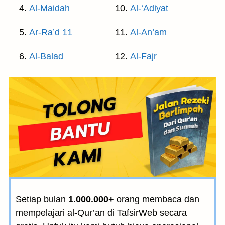
Al-Maidah
Al-‘Adiyat
Ar-Ra’d 11
Al-An’am
Al-Balad
Al-Fajr
Setiap bulan
1.000.000+
orang membaca dan
mempelajari al-Qur’an di TafsirWeb secara