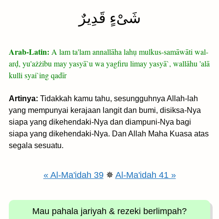
شَىْءٍ قَدِيرٌ
Arab-Latin:
A lam ta'lam annallāha lahụ mulkus-samāwāti wal-
arḍ, yu'ażżibu may yasyā`u wa yagfiru limay yasyā`, wallāhu 'alā
kulli syai`ing qadīr
Artinya:
Tidakkah kamu tahu, sesungguhnya Allah-lah
yang mempunyai kerajaan langit dan bumi, disiksa-Nya
siapa yang dikehendaki-Nya dan diampuni-Nya bagi
siapa yang dikehendaki-Nya. Dan Allah Maha Kuasa atas
segala sesuatu.
« Al-Ma'idah 39
✵
Al-Ma'idah 41 »
Mau pahala jariyah
& rezeki berlimpah?