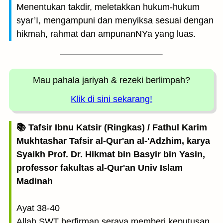
Menentukan takdir, meletakkan hukum-hukum
syar’I, mengampuni dan menyiksa sesuai dengan
hikmah, rahmat dan ampunanNYa yang luas.
Mau pahala jariyah
& rezeki berlimpah?
Klik di sini sekarang!
📚 Tafsir Ibnu Katsir (Ringkas) / Fathul Karim
Mukhtashar Tafsir al-Qur'an al-'Adzhim, karya
Syaikh Prof. Dr. Hikmat bin Basyir bin Yasin,
professor fakultas al-Qur'an Univ Islam
Madinah
Ayat 38-40
Allah SWT berfirman seraya memberi keputusan