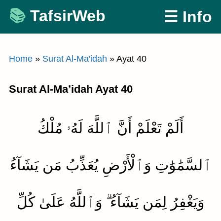
Skip
TafsirWeb
☰ Info
to
content
Home
»
Surat Al-Ma'idah
»
Ayat 40
Surat Al-Ma’idah Ayat 40
أَلَمْ تَعْلَمْ أَنَّ ٱللَّهَ لَهُۥ مُلْكُ
ٱلسَّمَٰوَٰتِ وَٱلْأَرْضِ يُعَذِّبُ مَن يَشَآءُ
وَيَغْفِرُ لِمَن يَشَآءُ ۗ وَٱللَّهُ عَلَىٰ كُلِّ