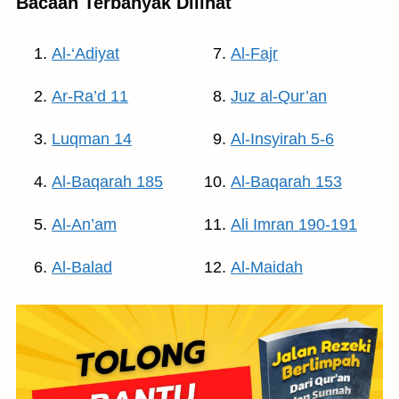
Bacaan Terbanyak Dilihat
Al-‘Adiyat
Al-Fajr
Ar-Ra’d 11
Juz al-Qur’an
Luqman 14
Al-Insyirah 5-6
Al-Baqarah 185
Al-Baqarah 153
Al-An’am
Ali Imran 190-191
Al-Balad
Al-Maidah