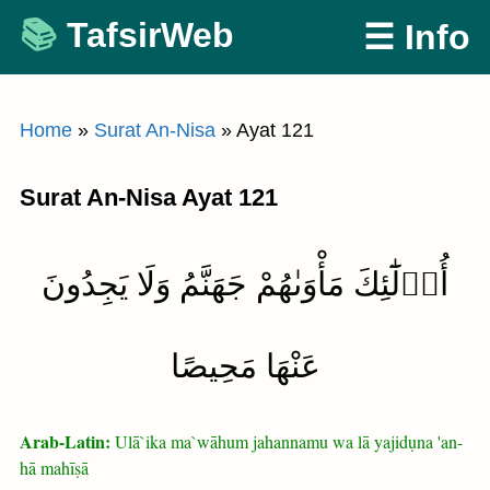
Skip
TafsirWeb
☰ Info
to
content
Home
»
Surat An-Nisa
»
Ayat 121
Surat An-Nisa Ayat 121
أُو۟لَٰٓئِكَ مَأْوَىٰهُمْ جَهَنَّمُ وَلَا يَجِدُونَ
عَنْهَا مَحِيصًا
Arab-Latin:
Ulā`ika ma`wāhum jahannamu wa lā yajidụna 'an-
hā mahīṣā