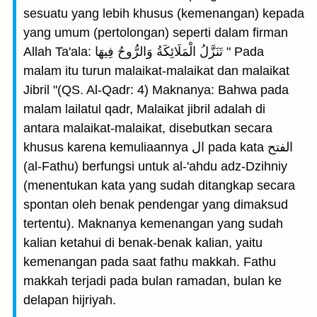
sesuatu yang lebih khusus (kemenangan) kepada
yang umum (pertolongan) seperti dalam firman
Allah Ta'ala: تَنَزَّلُ الْمَلَائِكَةُ وَالرُّوحُ فِيهَا " Pada
malam itu turun malaikat-malaikat dan malaikat
Jibril "(QS. Al-Qadr: 4) Maknanya: Bahwa pada
malam lailatul qadr, Malaikat jibril adalah di
antara malaikat-malaikat, disebutkan secara
khusus karena kemuliaannya ال pada kata الفتح
(al-Fathu) berfungsi untuk al-'ahdu adz-Dzihniy
(menentukan kata yang sudah ditangkap secara
spontan oleh benak pendengar yang dimaksud
tertentu). Maknanya kemenangan yang sudah
kalian ketahui di benak-benak kalian, yaitu
kemenangan pada saat fathu makkah. Fathu
makkah terjadi pada bulan ramadan, bulan ke
delapan hijriyah.