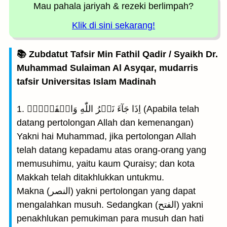
Mau pahala jariyah
& rezeki berlimpah?
Klik di sini sekarang!
📚 Zubdatut Tafsir Min Fathil Qadir / Syaikh Dr.
Muhammad Sulaiman Al Asyqar, mudarris
tafsir Universitas Islam Madinah
1. اِذَا جَآءَ نَصۡرُ اللّٰهِ وَالۡفَتۡحُۙ‏ (Apabila telah
datang pertolongan Allah dan kemenangan)
Yakni hai Muhammad, jika pertolongan Allah
telah datang kepadamu atas orang-orang yang
memusuhimu, yaitu kaum Quraisy; dan kota
Makkah telah ditakhlukkan untukmu.
Makna (النصر) yakni pertolongan yang dapat
mengalahkan musuh. Sedangkan (الفتح) yakni
penakhlukan pemukiman para musuh dan hati