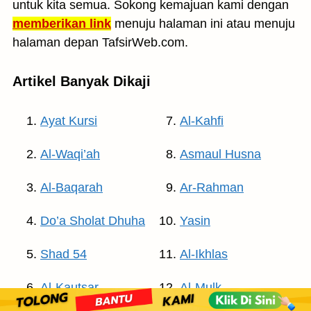
untuk kita semua. Sokong kemajuan kami dengan
memberikan link
menuju halaman ini atau menuju
halaman depan TafsirWeb.com.
Artikel Banyak Dikaji
Ayat Kursi
Al-Kahfi
Al-Waqi’ah
Asmaul Husna
Al-Baqarah
Ar-Rahman
Do’a Sholat Dhuha
Yasin
Shad 54
Al-Ikhlas
Al-Kautsar
Al-Mulk