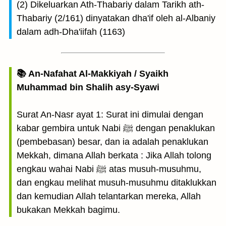
(2) Dikeluarkan Ath-Thabariy dalam Tarikh ath-
Thabariy (2/161) dinyatakan dha'if oleh al-Albaniy
dalam adh-Dha'iifah (1163)
📚 An-Nafahat Al-Makkiyah / Syaikh
Muhammad bin Shalih asy-Syawi
Surat An-Nasr ayat 1: Surat ini dimulai dengan
kabar gembira untuk Nabi ﷺ dengan penaklukan
(pembebasan) besar, dan ia adalah penaklukan
Mekkah, dimana Allah berkata : Jika Allah tolong
engkau wahai Nabi ﷺ atas musuh-musuhmu,
dan engkau melihat musuh-musuhmu ditaklukkan
dan kemudian Allah telantarkan mereka, Allah
bukakan Mekkah bagimu.