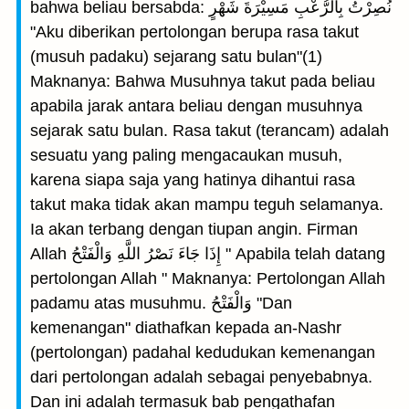
bahwa beliau bersabda: نُصِرْتُ بِالرُّعْبِ مَسِيْرَةَ شَهْرٍ
"Aku diberikan pertolongan berupa rasa takut
(musuh padaku) sejarang satu bulan"(1)
Maknanya: Bahwa Musuhnya takut pada beliau
apabila jarak antara beliau dengan musuhnya
sejarak satu bulan. Rasa takut (terancam) adalah
sesuatu yang paling mengacaukan musuh,
karena siapa saja yang hatinya dihantui rasa
takut maka tidak akan mampu teguh selamanya.
Ia akan terbang dengan tiupan angin. Firman
Allah إِذَا جَاءَ نَصْرُ اللَّهِ وَالْفَتْحُ " Apabila telah datang
pertolongan Allah " Maknanya: Pertolongan Allah
padamu atas musuhmu. وَالْفَتْحُ "Dan
kemenangan" diathafkan kepada an-Nashr
(pertolongan) padahal kedudukan kemenangan
dari pertolongan adalah sebagai penyebabnya.
Dan ini adalah termasuk bab pengathafan