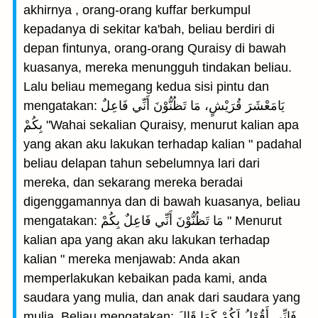
akhirnya , orang-orang kuffar berkumpul
kepadanya di sekitar ka'bah, beliau berdiri di
depan fintunya, orang-orang Quraisy di bawah
kuasanya, mereka menungguh tindakan beliau.
Lalu beliau memegang kedua sisi pintu dan
mengatakan: يَامَعْشَرَ قُرَيْشٍ، مَا تَظُنُّوْنَ أَنِّي فَاعِلٌ
بِكُمْ "Wahai sekalian Quraisy, menurut kalian apa
yang akan aku lakukan terhadap kalian " padahal
beliau delapan tahun sebelumnya lari dari
mereka, dan sekarang mereka beradai
digenggamannya dan di bawah kuasanya, beliau
mengatakan: مَا تَظُنُّوْنَ أَنِّي فَاعِلٌ بِكُمْ " Menurut
kalian apa yang akan aku lakukan terhadap
kalian " mereka menjawab: Anda akan
memperlakukan kebaikan pada kami, anda
saudara yang mulia, dan anak dari saudara yang
mulia. Beliau mengatakan: فَإِنِّي أَقُوْلُ لَكُمْ كَمَا قَالَ