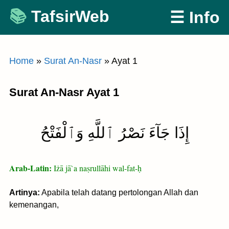
Skip
TafsirWeb
☰ Info
to
content
Home
»
Surat An-Nasr
»
Ayat 1
Surat An-Nasr Ayat 1
إِذَا جَآءَ نَصْرُ ٱللَّهِ وَٱلْفَتْحُ
Arab-Latin:
Iżā jā`a naṣrullāhi wal-fat-ḥ
Artinya:
Apabila telah datang pertolongan Allah dan
kemenangan,