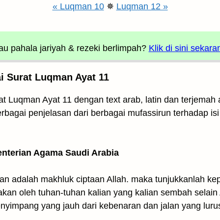
« Luqman 10
✵
Luqman 12 »
u pahala jariyah
& rezeki berlimpah?
Klik di sini sekara
i Surat Luqman Ayat 11
t Luqman Ayat 11 dengan text arab, latin dan terjemah a
berbagai penjelasan dari berbagai mufassirun terhadap is
enterian Agama Saudi Arabia
kan adalah makhluk ciptaan Allah. maka tunjukkanlah k
takan oleh tuhan-tuhan kalian yang kalian sembah selain
nyimpang yang jauh dari kebenaran dan jalan yang luru