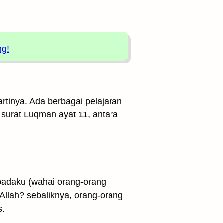
ng!
rtinya. Ada berbagai pelajaran
i surat Luqman ayat 11, antara
epadaku (wahai orang-orang
 Allah? sebaliknya, orang-orang
s.