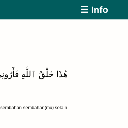
☰ Info
هَٰذَا خَلْقُ ٱللَّهِ فَأَرُو
leh sembahan-sembahan(mu) selain