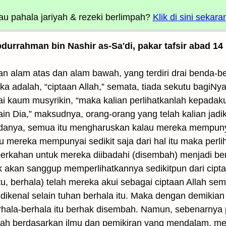
u pahala jariyah
& rezeki berlimpah?
Klik di sini sekara
Abdurrahman bin Nashir as-Sa'di, pakar tafsir abad 14
aan alam atas dan alam bawah, yang terdiri drai benda-
eka adalah, “ciptaan Allah,” semata, tiada sekutu bagi
hai kaum musyrikin, “maka kalian perlihatkanlah kepadak
 Dia,” maksudnya, orang-orang yang telah kalian jadik
nya, semua itu mengharuskan kalau mereka mempunyai 
lau mereka mempunyai sedikit saja dari hal itu maka per
keberkahan untuk mereka diibadahi (disembah) menjadi 
 akan sanggup memperlihatkannya sedikitpun dari ciptaa
u, berhala) telah mereka akui sebagai ciptaan Allah sem
dikenal selain tuhan berhala itu. Maka dengan demikia
hala-berhala itu berhak disembah. Namun, sebenarnya
klah berdasarkan ilmu dan pemikiran yang mendalam, me