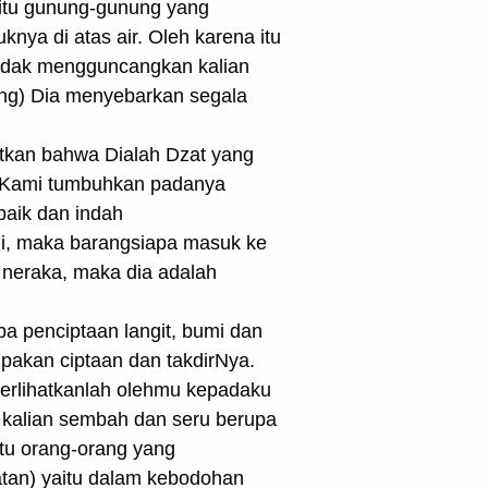
aitu gunung-gunung yang
ya di atas air. Oleh karena itu
tidak mengguncangkan kalian
ng) Dia menyebarkan segala
tkan bahwa Dialah Dzat yang
lu Kami tumbuhkan padanya
baik dan indah
i, maka barangsiapa masuk ke
 neraka, maka dia adalah
pa penciptaan langit, bumi dan
upakan ciptaan dan takdirNya.
perlihatkanlah olehmu kepadaku
g kalian sembah dan seru berupa
itu orang-orang yang
tan) yaitu dalam kebodohan