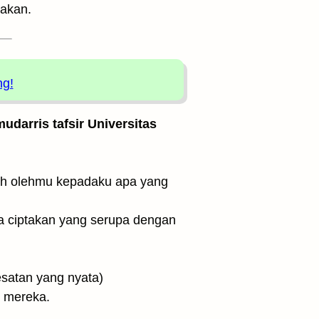
takan.
ng!
udarris tafsir Universitas
a ciptakan yang serupa dengan
alam kesesatan yang nyata)
 mereka.