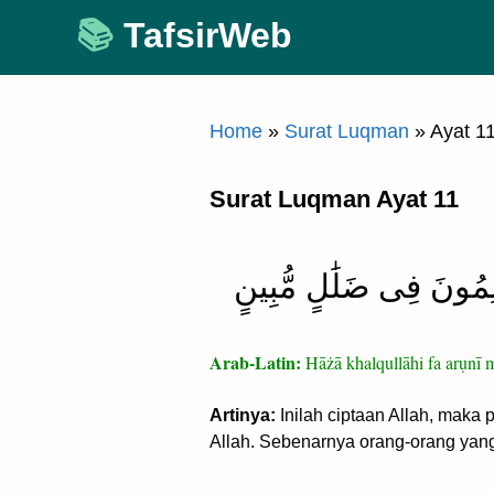
Skip
TafsirWeb
to
content
Home
»
Surat Luqman
»
Ayat 1
Surat Luqman Ayat 11
لِمُونَ فِى ضَلَٰلٍ مُّبِينٍ
Arab-Latin:
Hāżā khalqullāhi fa arụnī 
Artinya:
Inilah ciptaan Allah, maka
Allah. Sebenarnya orang-orang yang