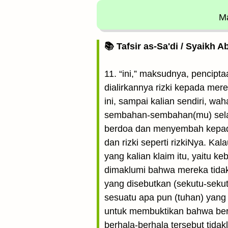
Ma
📚 Tafsir as-Sa'di / Syaikh 
11. “ini,” maksudnya, pencipt
dialirkannya rizki kepada mer
ini, sampai kalian sendiri, wa
sembahan-sembahan(mu) selain
berdoa dan menyembah kepada
dan rizki seperti rizkiNya. Ka
yang kalian klaim itu, yaitu 
dimaklumi bahwa mereka tidak
yang disebutkan (sekutu-sekut
sesuatu apa pun (tuhan) yang 
untuk membuktikan bahwa ber
berhala-berhala tersebut tida