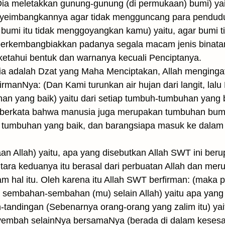
n Dia meletakkan gunung-gunung (di permukaan) bumi) y
yeimbangkannya agar tidak mengguncang para pendudukn
 bumi itu tidak menggoyangkan kamu) yaitu, agar bumi 
erkembangbiakkan padanya segala macam jenis binata
ketahui bentuk dan warnanya kecuali Penciptanya.
a adalah Dzat yang Maha Menciptakan, Allah menginga
irmanNya: (Dan Kami turunkan air hujan dari langit, la
 yang baik) yaitu dari setiap tumbuh-tumbuhan yang 
berkata bahwa manusia juga merupakan tumbuhan bum
 tumbuhan yang baik, dan barangsiapa masuk ke dalam
aan Allah) yaitu, apa yang disebutkan Allah SWT ini beru
tara keduanya itu berasal dari perbuatan Allah dan mer
m hal itu. Oleh karena itu Allah SWT berfirman: (maka 
eh sembahan-sembahan (mu) selain Allah) yaitu apa yan
-tandingan (Sebenarnya orang-orang yang zalim itu) ya
embah selain­Nya bersamaNya (berada di dalam kesesa