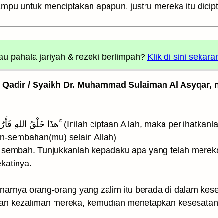
mpu untuk menciptakan apapun, justru mereka itu dicip
u pahala jariyah
& rezeki berlimpah?
Klik di sini sekara
l Qadir / Syaikh Dr. Muhammad Sulaiman Al Asyqar, m
an-sembahan(mu) selain Allah)
n sembah. Tunjukkanlah kepadaku apa yang telah merek
katinya.
بَلِ الظّٰلِمُونَ فِى ضَلٰلٍ (Sebenarnya orang-orang yang zalim itu berada di d
an kezaliman mereka, kemudian menetapkan kesesatan