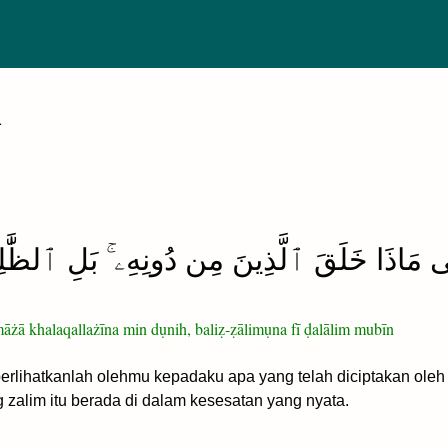
1
نِى مَاذَا خَلَقَ ٱلَّذِينَ مِن دُونِهِۦ ۚ بَلِ ٱلظَّٰ
māżā khalaqallażīna min dụnih, baliẓ-ẓālimụna fī ḍalālim mubīn
 perlihatkanlah olehmu kepadaku apa yang telah diciptakan o
 zalim itu berada di dalam kesesatan yang nyata.