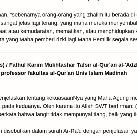
rman, ”sebenarnya orang-orang yang zhalim itu berada di
 sangat jelas lagi terang, yang mana mereka menyemba
aat atau kemudaratan, mematikan, atau menghidupkan
a yang Maha pemberi rizki lagi Maha Pemilik segala se
as) / Fathul Karim Mukhtashar Tafsir al-Qur'an al-'Adz
 professor fakultas al-Qur'an Univ Islam Madinah
enjelaskan tentang kekuasaanNya yang Maha Agung mela
 pada keduanya. Oleh karena itu Allah SWT berfirman: (
erkata bahwa langit tidak mempunyai tiang, baik yang t
elah disebutkan dalam surah Ar-Ra'd dengan penjelasan 