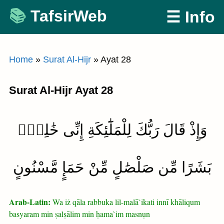
Skip
TafsirWeb
☰ Info
to
content
Home
»
Surat Al-Hijr
»
Ayat 28
Surat Al-Hijr Ayat 28
وَإِذْ قَالَ رَبُّكَ لِلْمَلَٰٓئِكَةِ إِنِّى خَٰلِقٌۢ
بَشَرًا مِّن صَلْصَٰلٍ مِّنْ حَمَإٍ مَّسْنُونٍ
Arab-Latin:
Wa iż qāla rabbuka lil-malā`ikati innī khāliqum
basyaram min ṣalṣālim min ḥama`im masnụn