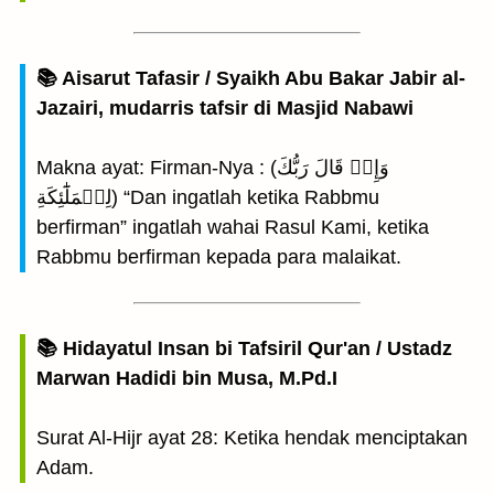
📚 Aisarut Tafasir / Syaikh Abu Bakar Jabir al-
Jazairi, mudarris tafsir di Masjid Nabawi
Makna ayat: Firman-Nya : (وَإِذۡ قَالَ رَبُّكَ
لِلۡمَلَٰٓئِكَةِ) “Dan ingatlah ketika Rabbmu
berfirman” ingatlah wahai Rasul Kami, ketika
Rabbmu berfirman kepada para malaikat.
📚 Hidayatul Insan bi Tafsiril Qur'an / Ustadz
Marwan Hadidi bin Musa, M.Pd.I
Surat Al-Hijr ayat 28: Ketika hendak menciptakan
Adam.