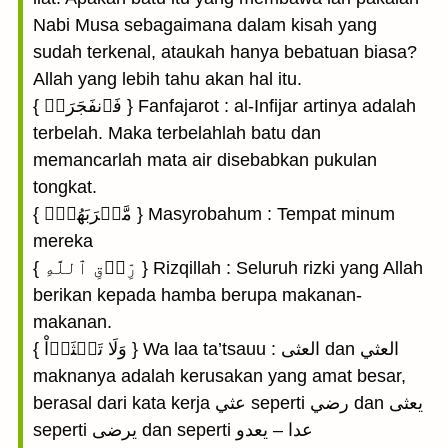
Nabi Musa sebagaimana dalam kisah yang
sudah terkenal, ataukah hanya bebatuan biasa?
Allah yang lebih tahu akan hal itu.
{ فَٱنفَجَرَتۡ } Fanfajarot : al-Infijar artinya adalah
terbelah. Maka terbelahlah batu dan
memancarlah mata air disebabkan pukulan
tongkat.
{ مَّشۡرَبَهُمۡۖ } Masyrobahum : Tempat minum
mereka
{ رِّزۡقِ ٱللَّهِ } Rizqillah : Seluruh rizki yang Allah
berikan kepada hamba berupa makanan-
makanan.
{ وَلَا تَعۡثَوۡاْ } Wa laa ta’tsauu : العثى dan العثي
maknanya adalah kerusakan yang amat besar,
berasal dari kata kerja عثي seperti رضي dan يعثى
seperti يرضى dan seperti عدا – يعدو