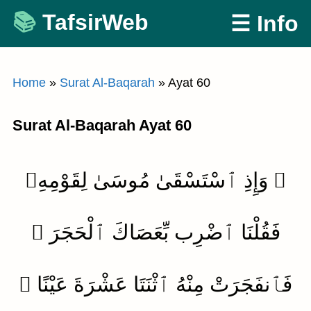
Skip
TafsirWeb
☰ Info
to
content
Home
»
Surat Al-Baqarah
»
Ayat 60
Surat Al-Baqarah Ayat 60
۞ وَإِذِ ٱسْتَسْقَىٰ مُوسَىٰ لِقَوْمِهِۦ
فَقُلْنَا ٱضْرِب بِّعَصَاكَ ٱلْحَجَرَ ۖ
فَٱنفَجَرَتْ مِنْهُ ٱثْنَتَا عَشْرَةَ عَيْنًا ۖ