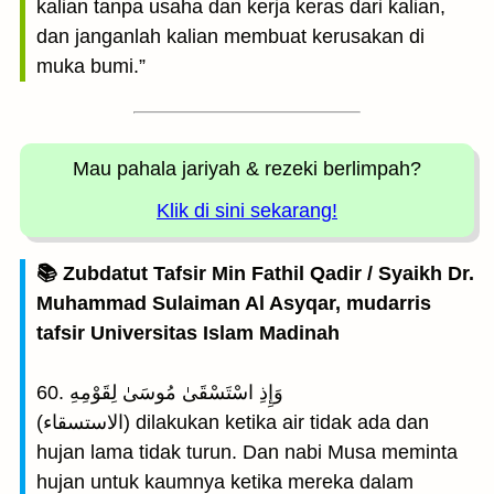
kalian tanpa usaha dan kerja keras dari kalian,
dan janganlah kalian membuat kerusakan di
muka bumi.”
Mau pahala jariyah
& rezeki berlimpah?
Klik di sini sekarang!
📚 Zubdatut Tafsir Min Fathil Qadir / Syaikh Dr.
Muhammad Sulaiman Al Asyqar, mudarris
tafsir Universitas Islam Madinah
60. وَإِذِ اسْتَسْقَىٰ مُوسَىٰ لِقَوْمِهِ
(الاستسقاء) dilakukan ketika air tidak ada dan
hujan lama tidak turun. Dan nabi Musa meminta
hujan untuk kaumnya ketika mereka dalam