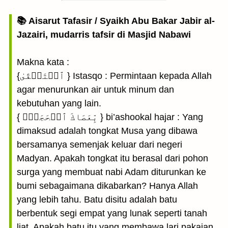
📚 Aisarut Tafasir / Syaikh Abu Bakar Jabir al-
Jazairi, mudarris tafsir di Masjid Nabawi
Makna kata :
{ٱسۡتَسۡقَىٰ } Istasqo : Permintaan kepada Allah
agar menurunkan air untuk minum dan
kebutuhan yang lain.
{ بِّعَصَاكَ ٱلۡحَجَرَۖ } bi’ashookal hajar : Yang
dimaksud adalah tongkat Musa yang dibawa
bersamanya semenjak keluar dari negeri
Madyan. Apakah tongkat itu berasal dari pohon
surga yang membuat nabi Adam diturunkan ke
bumi sebagaimana dikabarkan? Hanya Allah
yang lebih tahu. Batu disitu adalah batu
berbentuk segi empat yang lunak seperti tanah
liat. Apakah batu itu yang membawa lari pakaian