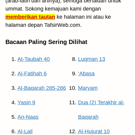
(arab-latin dan artinya), semoga berfaidah untuk
ummat. Sokong kemajuan kami dengan
memberikan tautan
ke halaman ini atau ke
halaman depan TafsirWeb.com.
Bacaan Paling Sering Dilihat
At-Taubah 40
Luqman 13
Al-Fatihah 6
‘Abasa
Al-Baqarah 285-286
Maryam
Yasin 9
Dua (2) Terakhir al-
An-Naas
Baqarah
Al-Lail
Al-Hujurat 10