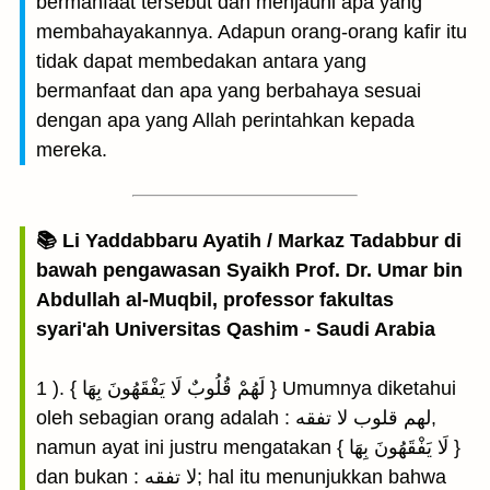
bermanfaat tersebut dan menjauhi apa yang
membahayakannya. Adapun orang-orang kafir itu
tidak dapat membedakan antara yang
bermanfaat dan apa yang berbahaya sesuai
dengan apa yang Allah perintahkan kepada
mereka.
📚 Li Yaddabbaru Ayatih / Markaz Tadabbur di
bawah pengawasan Syaikh Prof. Dr. Umar bin
Abdullah al-Muqbil, professor fakultas
syari'ah Universitas Qashim - Saudi Arabia
1 ). { لَهُمْ قُلُوبٌ لَا يَفْقَهُونَ بِهَا } Umumnya diketahui
oleh sebagian orang adalah : لهم قلوب لا تفقه,
namun ayat ini justru mengatakan { لَا يَفْقَهُونَ بِهَا }
dan bukan : لا تفقه; hal itu menunjukkan bahwa