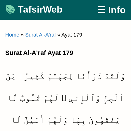
Skip
TafsirWeb
☰ Info
to
content
Home
»
Surat Al-A'raf
»
Ayat 179
Surat Al-A’raf Ayat 179
وَلَقَدْ ذَرَأْنَا لِجَهَنَّمَ كَثِيرًا مِّنَ
ٱلْجِنِّ وَٱلْإِنسِ ۖ لَهُمْ قُلُوبٌ لَّا
يَفْقَهُونَ بِهَا وَلَهُمْ أَعْيُنٌ لَّا