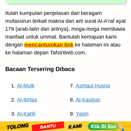
Itulah kumpulan penjelasan dari beragam
mufassirun terkait makna dan arti surat Al-A’raf ayat
179 (arab-latin dan artinya), moga-moga membawa
manfaat untuk ummat. Bantulah kemajuan kami
dengan
mencantumkan link
ke halaman ini atau
ke halaman depan TafsirWeb.com.
Bacaan Tersering Dibaca
Al-Mulk
Asmaul Husna
Al-Ikhlas
Al-Kautsar
Al-Kahfi
Yasin
Al-Waqi’ah
Ar-Rahman