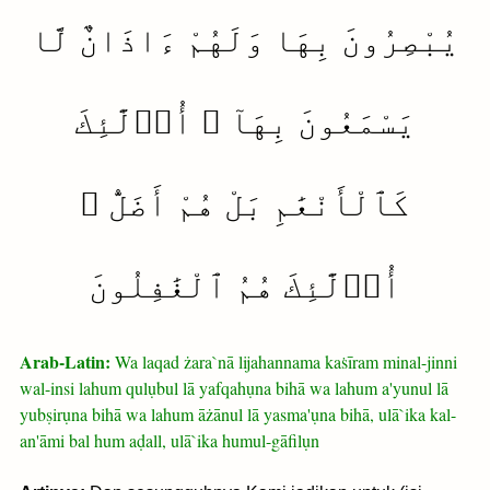
يُبْصِرُونَ بِهَا وَلَهُمْ ءَاذَانٌ لَّا
يَسْمَعُونَ بِهَآ ۚ أُو۟لَٰٓئِكَ
كَٱلْأَنْعَٰمِ بَلْ هُمْ أَضَلُّ ۚ
أُو۟لَٰٓئِكَ هُمُ ٱلْغَٰفِلُونَ
Arab-Latin:
Wa laqad żara`nā lijahannama kaṡīram minal-jinni
wal-insi lahum qulụbul lā yafqahụna bihā wa lahum a'yunul lā
yubṣirụna bihā wa lahum āżānul lā yasma'ụna bihā, ulā`ika kal-
an'āmi bal hum aḍall, ulā`ika humul-gāfilụn