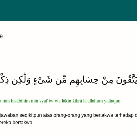
69
تَّقُونَ مِنْ حِسَابِهِم مِّن شَىْءٍ وَلَٰكِن ذِكْرَىٰ
a min ḥisābihim min syai`iw wa lākin żikrā la'allahum yattaqụn
awaban sedikitpun atas orang-orang yang bertakwa terhadap d
ereka bertakwa.