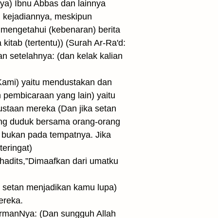
inya) Ibnu Abbas dan lainnya
ah kejadiannya, meskipun
mengetahui (kebenaran) berita
kitab (tertentu)) (Surah Ar-Ra'd:
n setelahnya: (dan kelak kalian
Kami) yaitu mendustakan dan
pembicaraan yang lain) yaitu
taan mereka (Dan jika setan
rang duduk bersama orang-orang
 bukan pada tempatnya. Jika
eringat)
 hadits,”Dimaafkan dari umatku
ka setan menjadikan kamu lupa)
ereka.
firmanNya: (Dan sungguh Allah