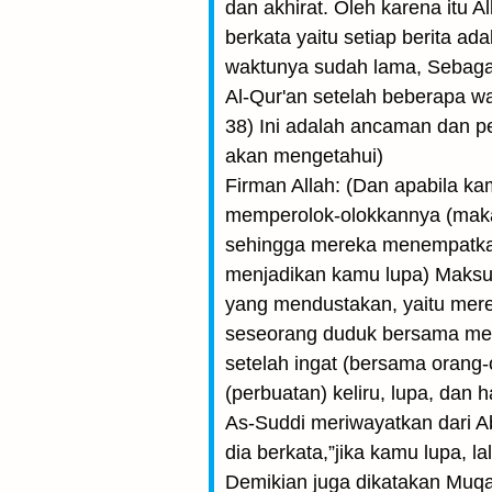
dan akhirat. Oleh karena itu Al
berkata yaitu setiap berita ad
waktunya sudah lama, Sebagai
Al-Qur'an setelah beberapa wak
38) Ini adalah ancaman dan pe
akan mengetahui)
Firman Allah: (Dan apabila k
memperolok-olokkannya (maka
sehingga mereka menempatkan
menjadikan kamu lupa) Maksud 
yang mendustakan, yaitu mere
seseorang duduk bersama mere
setelah ingat (bersama orang-
(perbuatan) keliru, lupa, dan
As-Suddi meriwayatkan dari Ab
dia berkata,”jika kamu lupa,
Demikian juga dikatakan Muqat