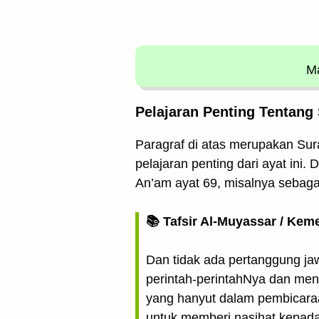
Ma
Pelajaran Penting Tentang 
Paragraf di atas merupakan Sura
pelajaran penting dari ayat ini
An’am ayat 69, misalnya sebag
📚 Tafsir Al-Muyassar / Kem
Dan tidak ada pertanggung ja
perintah-perintahNya dan menj
yang hanyut dalam pembicaraan
untuk memberi nasihat kepad