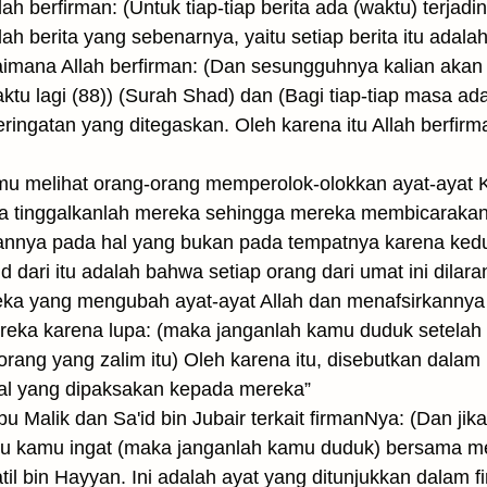
lah berfirman: (Untuk tiap-tiap berita ada (waktu) terjad
alah berita yang sebenarnya, yaitu setiap berita itu adal
mana Allah berfirman: (Dan sesungguhnya kalian akan 
tu lagi (88)) (Surah Shad) dan (Bagi tiap-tiap masa ada 
ringatan yang ditegaskan. Oleh karena itu Allah berfirma
amu melihat orang-orang memperolok-olokkan ayat-ayat 
 tinggalkanlah mereka sehingga mereka membicarakan 
nya pada hal yang bukan pada tempatnya karena kedus
dari itu adalah bahwa setiap orang dari umat ini dila
ka yang mengubah ayat-ayat Allah dan menafsirkannya
ka karena lupa: (maka janganlah kamu duduk setelah t
orang yang zalim itu) Oleh karena itu, disebutkan dalam
 hal yang dipaksakan kepada mereka”
u Malik dan Sa'id bin Jubair terkait firmanNya: (Dan ji
 lalu kamu ingat (maka janganlah kamu duduk) bersama m
il bin Hayyan. Ini adalah ayat yang ditunjukkan dalam 