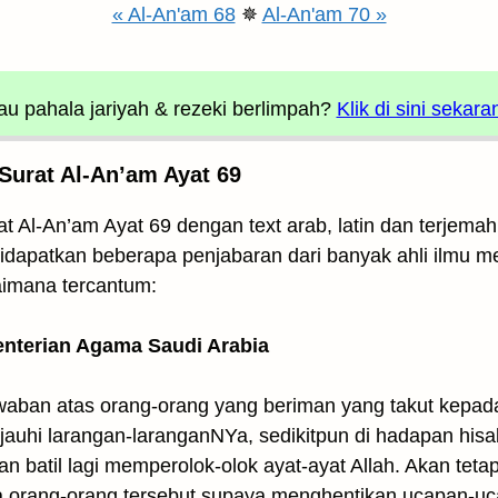
« Al-An'am 68
✵
Al-An'am 70 »
u pahala jariyah
& rezeki berlimpah?
Klik di sini sekara
Surat Al-An’am Ayat 69
t Al-An’am Ayat 69 dengan text arab, latin dan terjemah
. Didapatkan beberapa penjabaran dari banyak ahli ilmu 
aimana tercantum:
enterian Agama Saudi Arabia
waban atas orang-orang yang beriman yang takut kepad
auhi larangan-laranganNYa, sedikitpun di hadapan hisa
 batil lagi memperolok-olok ayat-ayat Allah. Akan teta
a orang-orang tersebut supaya menghentikan ucapan-uc