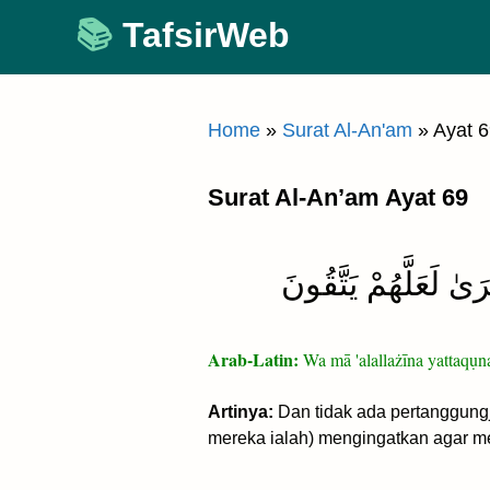
Skip
TafsirWeb
to
content
Home
»
Surat Al-An'am
»
Ayat 
Surat Al-An’am Ayat 69
 لَعَلَّهُمْ يَتَّقُونَ
Arab-Latin:
Wa mā 'alallażīna yattaqụn
Artinya:
Dan tidak ada pertanggungj
mereka ialah) mengingatkan agar m