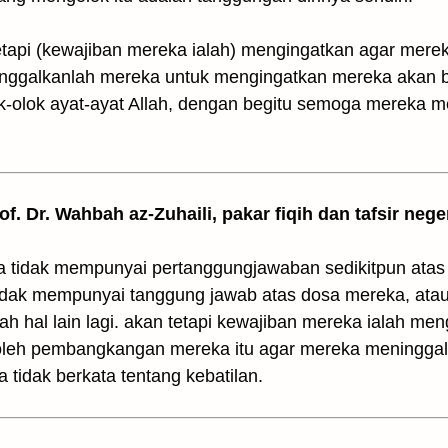
وَلٰكِن ذِكْرَىٰ لَعَلَّهُم (akan tetapi (kewajiban mereka ialah) mengingatkan aga
n tinggalkanlah mereka untuk mengingatkan mereka akan
-olok ayat-ayat Allah, dengan begitu semoga mereka 
rof. Dr. Wahbah az-Zuhaili, pakar fiqih dan tafsir nege
a tidak mempunyai pertanggungjawaban sedikitpun ata
 tidak mempunyai tanggung jawab atas dosa mereka, at
hal lain lagi. akan tetapi kewajiban mereka ialah me
oleh pembangkangan mereka itu agar mereka meninggalk
 tidak berkata tentang kebatilan.