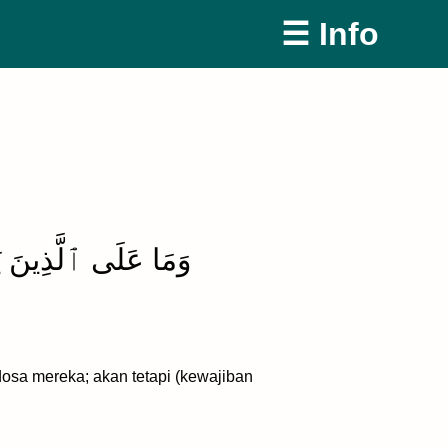
☰ Info
وَمَا عَلَى ٱلَّذِينَ يَ
osa mereka; akan tetapi (kewajiban