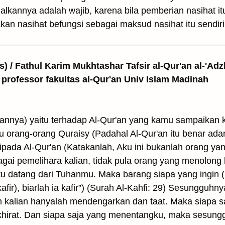
kannya adalah wajib, karena bila pemberian nasihat i
n nasihat befungsi sebagai maksud nasihat itu sendiri
as) / Fathul Karim Mukhtashar Tafsir al-Qur'an al-'Adz
 professor fakultas al-Qur'an Univ Islam Madinah
annya) yaitu terhadap Al-Qur'an yang kamu sampaikan 
 orang-orang Quraisy (Padahal Al-Qur'an itu benar adan
ripada Al-Qur'an (Katakanlah, Aku ini bukanlah orang ya
bagai pemelihara kalian, tidak pula orang yang menolon
tu datang dari Tuhanmu. Maka barang siapa yang ingin (
afir), biarlah ia kafir”) (Surah Al-Kahfi: 29) Sesungguh
kalian hanyalah mendengarkan dan taat. Maka siapa s
akhirat. Dan siapa saja yang menentangku, maka sesungg