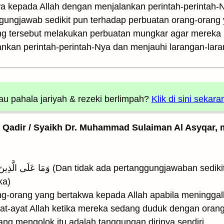
a kepada Allah dengan menjalankan perintah-perintah-
ggungjawab sedikit pun terhadap perbuatan orang-orang 
g tersebut melakukan perbuatan mungkar agar mereka 
kan perintah-perintah-Nya dan menjauhi larangan-lar
u pahala jariyah
& rezeki berlimpah?
Klik di sini sekara
l Qadir / Syaikh Dr. Muhammad Sulaiman Al Asyqar, m
ka)
ang-orang yang bertakwa kepada Allah apabila meningga
ayat-ayat Allah ketika mereka sedang duduk dengan ora
ang mengolok itu adalah tanggungan dirinya sendiri.