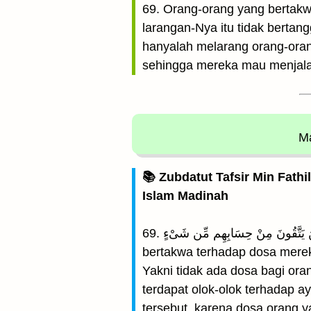
69. Orang-orang yang bertakw
larangan-Nya itu tidak bertan
hanyalah melarang orang-oran
sehingga mereka mau menjalan
Ma
📚 Zubdatut Tafsir Min Fathi
Islam Madinah
69. وَمَا عَلَى الَّذِينَ يَتَّقُونَ مِنْ حِسَابِهِم مِّن شَىْءٍ (Dan tidak ada pertanggungjawaban sedikitpun atas orang-orang yang
bertakwa terhadap dosa mere
Yakni tidak ada dosa bagi or
terdapat olok-olok terhadap 
tersebut, karena dosa orang y