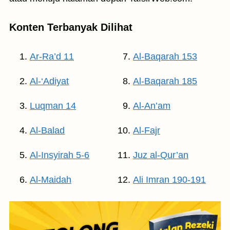
Konten Terbanyak Dilihat
Ar-Ra’d 11
Al-Baqarah 153
Al-‘Adiyat
Al-Baqarah 185
Luqman 14
Al-An’am
Al-Balad
Al-Fajr
Al-Insyirah 5-6
Juz al-Qur’an
Al-Maidah
Ali Imran 190-191