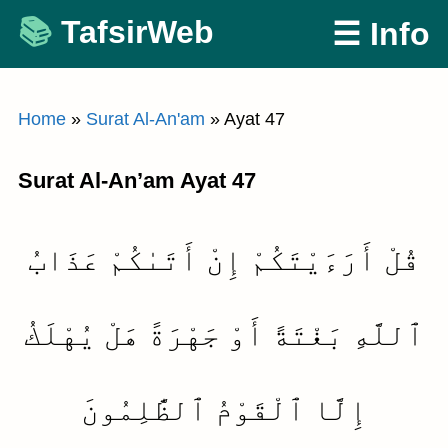
Skip
TafsirWeb
☰ Info
to
content
Home
»
Surat Al-An'am
»
Ayat 47
Surat Al-An’am Ayat 47
قُلْ أَرَءَيْتَكُمْ إِنْ أَتَىٰكُمْ عَذَابُ
ٱللَّهِ بَغْتَةً أَوْ جَهْرَةً هَلْ يُهْلَكُ
إِلَّا ٱلْقَوْمُ ٱلظَّٰلِمُونَ