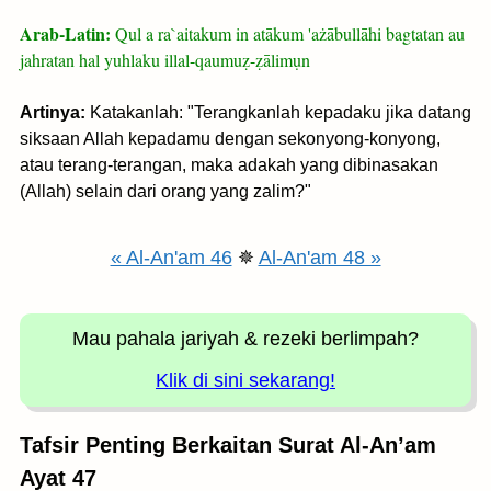
Arab-Latin:
Qul a ra`aitakum in atākum 'ażābullāhi bagtatan au
jahratan hal yuhlaku illal-qaumuẓ-ẓālimụn
Artinya:
Katakanlah: "Terangkanlah kepadaku jika datang
siksaan Allah kepadamu dengan sekonyong-konyong,
atau terang-terangan, maka adakah yang dibinasakan
(Allah) selain dari orang yang zalim?"
« Al-An'am 46
✵
Al-An'am 48 »
Mau pahala jariyah
& rezeki berlimpah?
Klik di sini sekarang!
Tafsir Penting Berkaitan Surat Al-An’am
Ayat 47