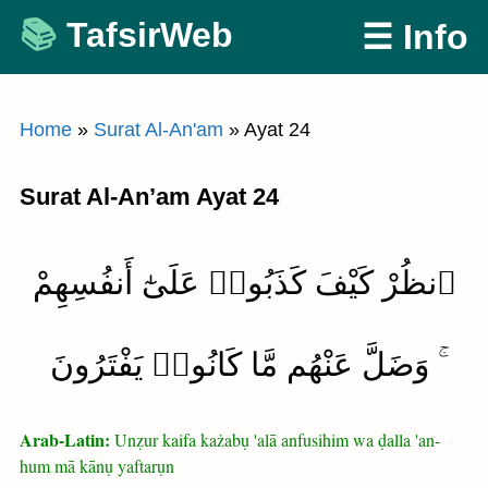
Skip
TafsirWeb
☰ Info
to
content
Home
»
Surat Al-An'am
»
Ayat 24
Surat Al-An’am Ayat 24
ٱنظُرْ كَيْفَ كَذَبُوا۟ عَلَىٰٓ أَنفُسِهِمْ
ۚ وَضَلَّ عَنْهُم مَّا كَانُوا۟ يَفْتَرُونَ
Arab-Latin:
Unẓur kaifa każabụ 'alā anfusihim wa ḍalla 'an-
hum mā kānụ yaftarụn