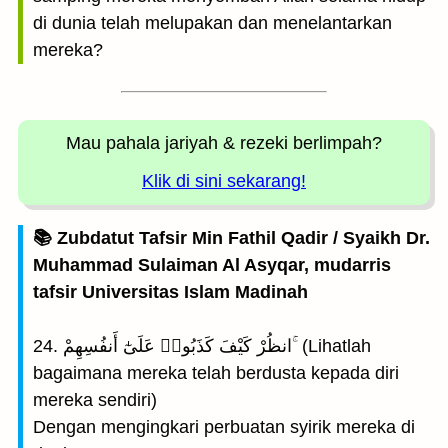
di dunia telah melupakan dan menelantarkan
mereka?
Mau pahala jariyah
& rezeki berlimpah?
Klik di sini sekarang!
📚 Zubdatut Tafsir Min Fathil Qadir / Syaikh Dr.
Muhammad Sulaiman Al Asyqar, mudarris
tafsir Universitas Islam Madinah
24. انظُرْ كَيْفَ كَذَبُوا۟ عَلَىٰٓ أَنفُسِهِمْ ۚ (Lihatlah
bagaimana mereka telah berdusta kepada diri
mereka sendiri)
Dengan mengingkari perbuatan syirik mereka di