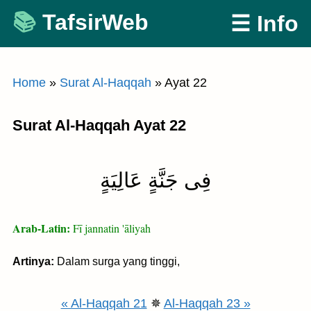
Skip
TafsirWeb
☰ Info
to
content
Home
»
Surat Al-Haqqah
»
Ayat 22
Surat Al-Haqqah Ayat 22
فِى جَنَّةٍ عَالِيَةٍ
Arab-Latin:
Fī jannatin 'āliyah
Artinya:
Dalam surga yang tinggi,
« Al-Haqqah 21
✵
Al-Haqqah 23 »