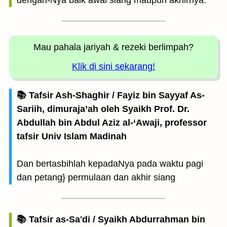
dengan-Nya baik awal siang maupun akhirnya.
Mau pahala jariyah
& rezeki berlimpah?
Klik di sini sekarang!
📚 Tafsir Ash-Shaghir / Fayiz bin Sayyaf As-
Sariih, dimuraja’ah oleh Syaikh Prof. Dr.
Abdullah bin Abdul Aziz al-‘Awaji, professor
tafsir Univ Islam Madinah
Dan bertasbihlah kepadaNya pada waktu pagi
dan petang} permulaan dan akhir siang
📚 Tafsir as-Sa'di / Syaikh Abdurrahman bin