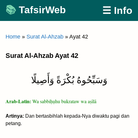
Skip
TafsirWeb
☰ Info
to
content
Home
»
Surat Al-Ahzab
»
Ayat 42
Surat Al-Ahzab Ayat 42
وَسَبِّحُوهُ بُكْرَةً وَأَصِيلًا
Arab-Latin:
Wa sabbiḥụhu bukrataw wa aṣīlā
Artinya:
Dan bertasbihlah kepada-Nya diwaktu pagi dan
petang.