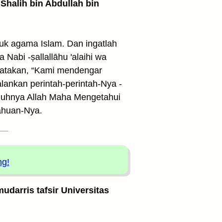
Shalih bin Abdullah bin
luk agama Islam. Dan ingatlah
a Nabi -ṣallallāhu 'alaihi wa
gatakan, “Kami mendengar
ankan perintah-perintah-Nya -
gguhnya Allah Maha Mengetahui
tahuan-Nya.
ng!
udarris tafsir Universitas