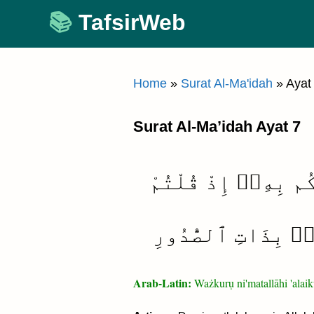
Skip
TafsirWeb
to
content
Home
»
Surat Al-Ma'idah
»
Ayat
Surat Al-Ma’idah Ayat 7
ُم بِهِۦٓ إِذْ قُلْتُمْ
مٌۢ بِذَاتِ ٱلصُّدُورِ
Arab-Latin:
Ważkurụ ni'matallāhi 'alai