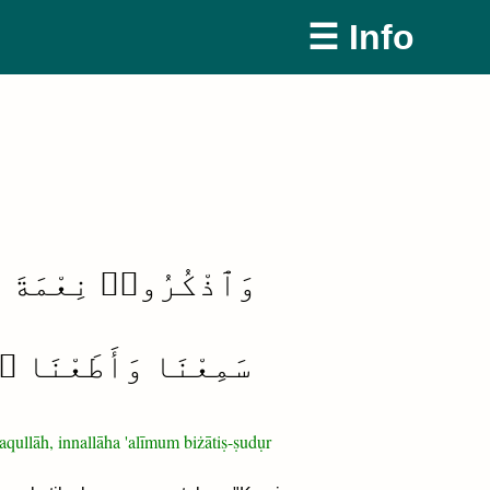
☰ Info
وَٱذْكُرُوا۟ نِعْمَةَ ٱل
سَمِعْنَا وَأَطَعْنَا ۖ
qullāh, innallāha 'alīmum biżātiṣ-ṣudụr