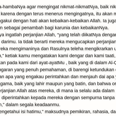
a-hambaNya agar mengingat nikmat-nikmatNya, baik n
, karena dengan terus menerus mengingatnya, itu akan
gakui dengan hati akan kebaikan-kebaikan Allah. Ia ju
an sebagai penambah bagi karunia dan kebaikanNya.
a ingatlah perjanjian Allah, “yang telah diikatNya denga
l darimu. Ia tidak berarti mereka mengucapkan perjanjia
ka mengimaninya dan Rasulnya teleha mengikrarkan u
man,” ketiak kamu mengatakan kami dengar dan kami taa
n pada kami dari ayat-ayatMu , baik yang di dalam Al
garan yang penuh pemahaman, di barengi ketundukan d
n apa yang engakau perintahkan dan menjauh dai apa 
 agama, baik yang lahir maupun yang batin, dan bahwa
rjanjian Allah atas mereka, di mana ia selalu ada dala
 diperintahkan kepada mereka dengan sempurna tanpa
h,” dalam segala keadaanmu.
getahui isi hatimu,” maksudnya pemikiran, rahasia, dan