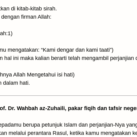
an di kitab-kitab sirah.
dengan firman Allah:
dah:1)
إِذْ قُلْتُمْ سَم ۖ (ketika kamu mengatakan: “Kami dengar dan kami taati”)
 hal ini maka kalian berarti telah mengambil perjanjian 
عَلِيمٌۢ  (sesungguhnya Allah Mengetahui isi hati)
 dalam hati.
rof. Dr. Wahbah az-Zuhaili, pakar fiqih dan tafsir nege
kepadamu berupa petunjuk Islam dan perjanjian-Nya yan
hkan melalui perantara Rasul, ketika kamu mengatakan ke