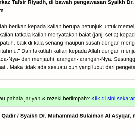
arkaz Tafsir Riyadh, di bawah pengawasan Syaikh Dr. 
am
llah berikan kepada kalian berupa petunjuk untuk meme
 kalian tatkala kalian menyatakan baiat (janji setia) kepad
 patuh, baik di kala senang maupun susah dengan men
ahmu.” Dan takutlah kalian kepada Allah dengan menjal
kepada-Nya- dan menjauhi larangan-larangan-Nya. Sesun
ati. Maka tidak ada sesuatu pun yang luput dari penge
u pahala jariyah
& rezeki berlimpah?
Klik di sini sekara
l Qadir / Syaikh Dr. Muhammad Sulaiman Al Asyqar, m