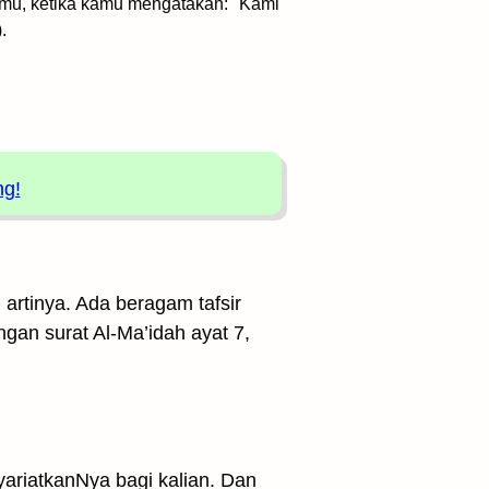
amu, ketika kamu mengatakan: "Kami
.
ng!
 artinya. Ada beragam tafsir
ngan surat Al-Ma’idah ayat 7,
syariatkanNya bagi kalian. Dan