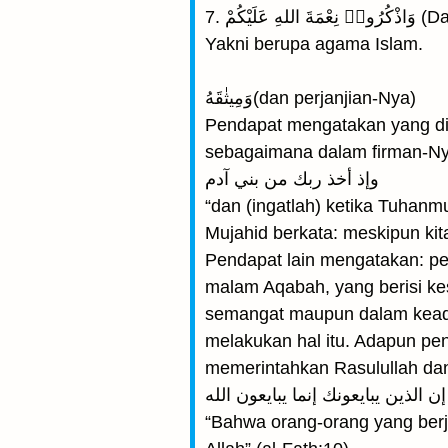
7. ْكُمْ
Yakni berupa agama Islam.
وَمِيثٰقَهُ(dan perjanjian-Nya)
Pendapat mengatakan yang dim
sebagaimana dalam firman-Ny
وإذ أخذ ربك من بني آدم
“dan (ingatlah) ketika Tuhanm
Mujahid berkata: meskipun kita
Pendapat lain mengatakan: perj
malam Aqabah, yang berisi ke
semangat maupun dalam keada
melakukan hal itu. Adapun pen
memerintahkan Rasulullah da
إن الذين يبايعونك إنما يبايعون الله
“Bahwa orang-orang yang ber