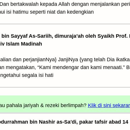
. Dan bertakwalah kepada Allah dengan menjalankan per
 isi hatimu seperti niat dan kedengkian
z bin Sayyaf As-Sariih, dimuraja’ah oleh Syaikh Prof.
Univ Islam Madinah
kalian dan perjanjianNya} JanjiNya {yang telah Dia ikat
alian mengatakan, “Kami mendengar dan kami menaati.” B
etahui segala isi hati
u pahala jariyah
& rezeki berlimpah?
Klik di sini sekara
Abdurrahman bin Nashir as-Sa'di, pakar tafsir abad 14