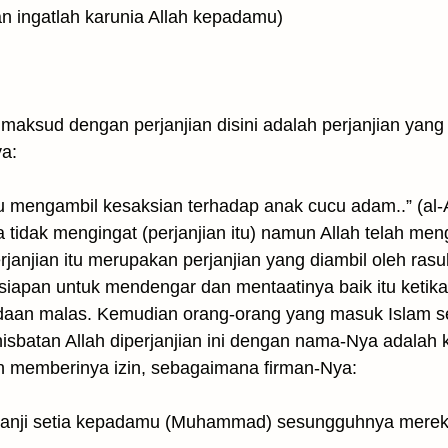
وَاذْكُرُوا۟ نِعْمَةَ اللهِ عَلَي (Dan ingatlah karunia Allah kepadamu)
aksud dengan perjanjian disini adalah perjanjian yang 
a:
u mengambil kesaksian terhadap anak cucu adam..” (al-A
 tidak mengingat (perjanjian itu) namun Allah telah men
anjian itu merupakan perjanjian yang diambil oleh rasul
siapan untuk mendengar dan mentaatinya baik itu keti
an malas. Kemudian orang-orang yang masuk Islam set
isbatan Allah diperjanjian ini dengan nama-Nya adalah 
n memberinya izin, sebagaimana firman-Nya:
janji setia kepadamu (Muhammad) sesungguhnya mereka 