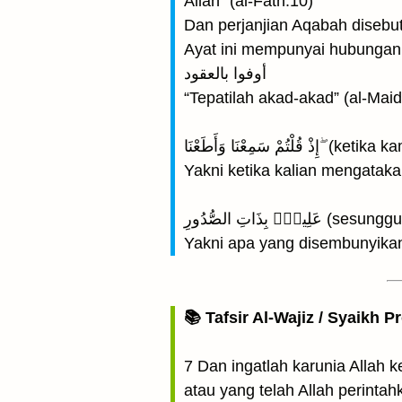
Allah” (al-Fath:10)
Dan perjanjian Aqabah disebutk
Ayat ini mempunyai hubungan 
أوفوا بالعقود
“Tepatilah akad-akad” (al-Mai
ِعْنَا وَأَطَعْنَا
Yakni ketika kalian mengatakan
بِذَاتِ الصُّدُورِ
Yakni apa yang disembunyikan
📚 Tafsir Al-Wajiz / Syaikh P
7 Dan ingatlah karunia Allah 
atau yang telah Allah perinta