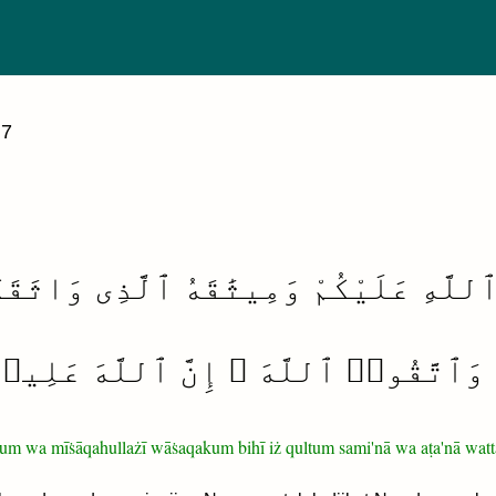
 7
لَّهِ عَلَيْكُمْ وَمِيثَٰقَهُ ٱلَّذِى وَاثَقَك
 وَٱتَّقُوا۟ ٱللَّهَ ۚ إِنَّ ٱللَّهَ عَلِي
kum wa mīṡāqahullażī wāṡaqakum bihī iż qultum sami'nā wa aṭa'nā watta