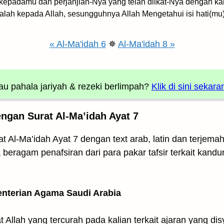
 kepadamu dan perjanjian-Nya yang telah diikat-Nya dengan k
alah kepada Allah, sesungguhnya Allah Mengetahui isi hati(mu)
« Al-Ma'idah 6
✵
Al-Ma'idah 8 »
u pahala jariyah
& rezeki berlimpah?
Klik di sini sekara
ngan Surat Al-Ma’idah Ayat 7
 Al-Ma’idah Ayat 7 dengan text arab, latin dan terjemah
 beragam penafsiran dari para pakar tafsir terkait kandu
enterian Agama Saudi Arabia
t Allah yang tercurah pada kalian terkait ajaran yang di